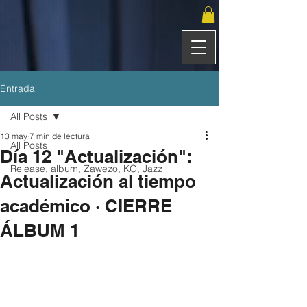
Entrada
All Posts
13 may
7 min de lectura
All Posts
Día 12 "Actualización":
Release, album, Zawezo, KO, Jazz
Actualización al tiempo
académico · CIERRE
ÁLBUM 1