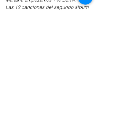
Las 12 canciones del segundo álbum 
profundizan los temas del primero 
pero con foco distinto: sabiduría 
ancestral, símbolos masónicos, la 
guerra invisible. Si Orion fue la 
apertura del cosmos, The Belt es el 
corazón.
Zawezo
Créditos