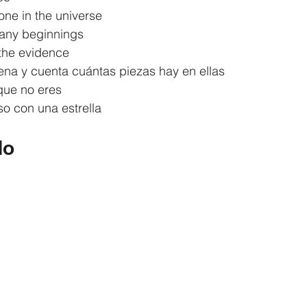
one in the universe
any beginnings
 the evidence
na y cuenta cuántas piezas hay en ellas
que no eres
so con una estrella
do