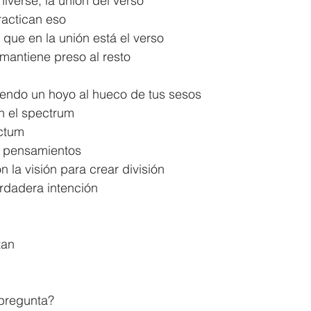
niverse, la unión del verso
actican eso
que en la unión está el verso
 mantiene preso al resto
endo un hoyo al hueco de tus sesos
n el spectrum
ectum
s pensamientos
n la visión para crear división
erdadera intención
tan
pregunta?