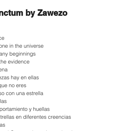
anctum by Zawezo
ce
one in the universe
any beginnings
 the evidence
ena
ezas hay en ellas
que no eres
so con una estrella
las
ortamiento y huellas
rellas en diferentes creencias
ias