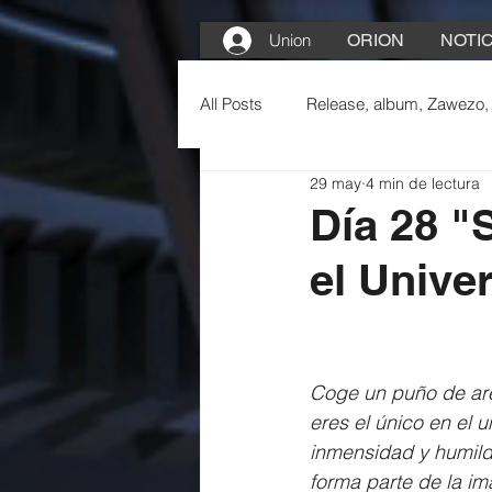
Union
ORION
NOTIC
All Posts
Release, album, Zawezo,
29 may
4 min de lectura
Día 28 "
el Unive
Coge un puño de are
eres el único en el 
inmensidad y humild
forma parte de la i