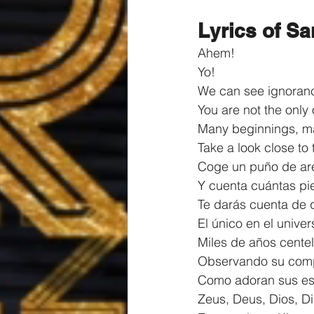
Lyrics of S
Ahem!
Yo!
We can see ignoran
You are not the only 
Many beginnings, m
Take a look close to
Coge un puño de ar
Y cuenta cuántas pi
Te darás cuenta de 
El único en el univer
Miles de años centel
Observando su comp
Como adoran sus est
Zeus, Deus, Dios, D