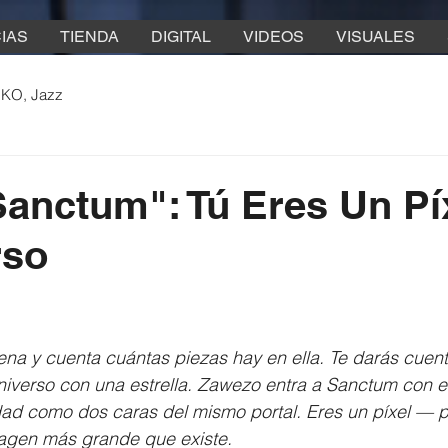
IAS
TIENDA
DIGITAL
VIDEOS
VISUALES
 KO, Jazz
Sanctum": Tú Eres Un Pí
rso
na y cuenta cuántas piezas hay en ella. Te darás cuen
universo con una estrella. Zawezo entra a Sanctum con 
ad como dos caras del mismo portal. Eres un píxel — pe
magen más grande que existe.