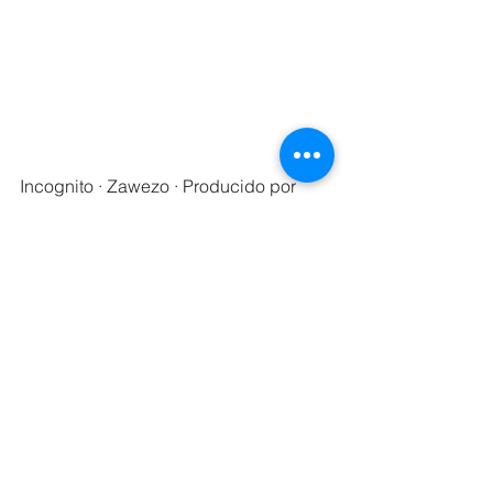
Incognito · Zawezo · Producido por 
K.O El Mas Completo & Jazz The 
Producer · Mezcla y Masterización: 
Jackson Infante (K.O El Mas Completo) 
· Letra: Alex Garcia (Zawezo) · Sello: 
AMD Music LLC · © 2023 AMD Music 
LLC. Todos los derechos reservados.
Moods
Político · Urgente · Revelador · Crítico · 
Oscuro · Filosófico · Histórico · 