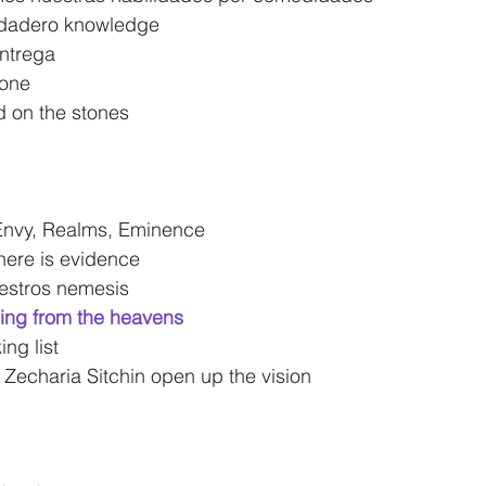
rdadero knowledge
ntrega
cone
d on the stones
 Envy, Realms, Eminence
here is evidence
stros nemesis
ing from the heavens
ing list
Zecharia Sitchin open up the vision