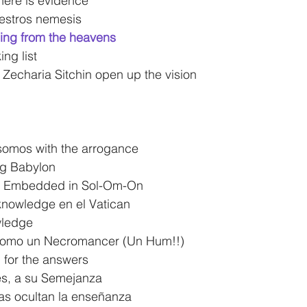
here is evidence
stros nemesis
ing from the heavens
ing list
Zecharia Sitchin open up the vision
somos with the arrogance
ng Babylon
n Embedded in Sol-Om-On
knowledge en el Vatican
wledge
 como un Necromancer (Un Hum!!)
 for the answers
es, a su Semejanza
tas ocultan la enseñanza