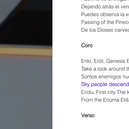
Dejando atrás el ve
Puedes observa la e
Passing of the Pine
De los Dioses carve
Coro
Enki, Enlil, Genesis
Take a look around t
Somos enemigos nue
Sky people descend
Eridu, First city The k
From the Enūma Eliš 
Verso