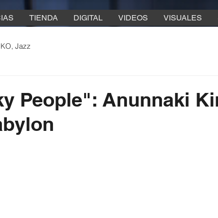
IAS
TIENDA
DIGITAL
VIDEOS
VISUALES
 KO, Jazz
ky People": Anunnaki K
abylon