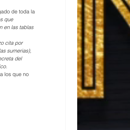
gado de toda la 
es que 
 en las tablas 
o cita por 
as sumerias), 
ecreta del 
co.
ra los que no 