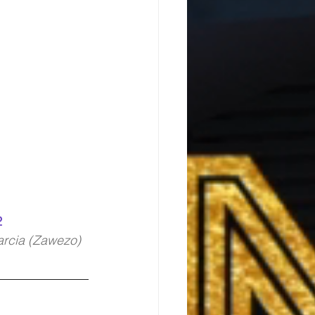
2
arcia (Zawezo)  