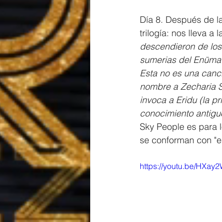
Día 8. Después de la
trilogía: nos lleva a 
descendieron de los 
sumerias del Enūma 
Esta no es una canci
nombre a Zecharia Si
invoca a Eridu (la p
conocimiento antigu
Sky People es para l
se conforman con "es
https://youtu.be/HXay