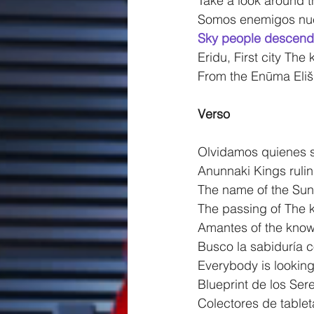
Take a look around t
Somos enemigos nue
Sky people descend
Eridu, First city The k
From the Enūma Eliš 
Verso
Olvidamos quienes 
Anunnaki Kings ruli
The name of the Su
The passing of The 
Amantes of the kno
Busco la sabiduría
Everybody is looking
Blueprint de los Ser
Colectores de table