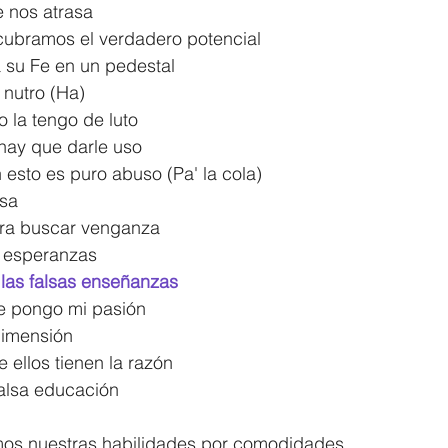
 nos atrasa
ubramos el verdadero potencial
 su Fe en un pedestal
nutro (Ha)
 la tengo de luto
hay que darle uso
n esto es puro abuso (Pa' la cola)
sa
ra buscar venganza
s esperanzas
las falsas enseñanzas
e pongo mi pasión
dimensión
ellos tienen la razón
falsa educación
mos nuestras habilidades por comodidades