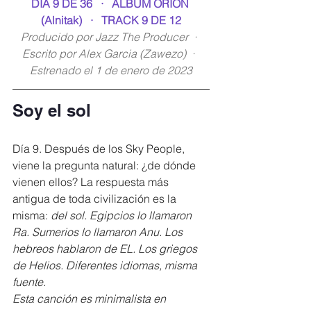
DÍA 9 DE 36   ·   ÁLBUM ORION 
(Alnitak)   ·   TRACK 9 DE 12
Producido por Jazz The Producer  ·  
Escrito por Alex Garcia (Zawezo)  ·  
Estrenado el 1 de enero de 2023
Soy el sol
Día 9. Después de los Sky People, 
viene la pregunta natural: ¿de dónde 
vienen ellos? La respuesta más 
antigua de toda civilización es la 
misma: 
del sol
. Egipcios lo llamaron 
Ra. Sumerios lo llamaron Anu. Los 
hebreos hablaron de EL. Los griegos 
de Helios. Diferentes idiomas, misma 
fuente.
Esta canción es minimalista en 