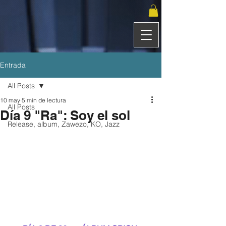
Entrada
All Posts
10 may
5 min de lectura
All Posts
Día 9 "Ra": Soy el sol
Release, album, Zawezo, KO, Jazz