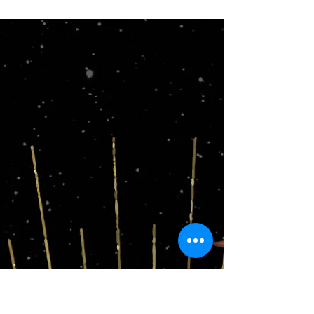
no puedes silenciar, que te acompaña en cada
momento de tu vida la conversación con tu
propia mente. En el Día 34 del universo Orión,
Zawezo te lleva a ese territorio incómodo: el ego,
la máscara, los mecanismos de defensa que
construimos para sobrevivir, y la pregunta que
pocos se atreven a hacerse: ¿Has pasado tiempo
de verdad con tu mente? Lyrics of La Mente by
Zawezo La gente hoy en día vive en un mundo El
cual ellos han olvida