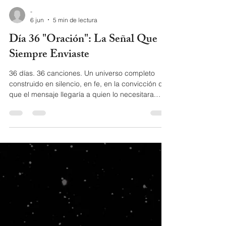
-
6 jun
5 min de lectura
Día 36 "Oración": La Señal Que
Siempre Enviaste
36 días. 36 canciones. Un universo completo
construido en silencio, en fe, en la convicción de
que el mensaje llegaría a quien lo necesitara.
Hoy, en el cierre del universo Orión, Zawezo
habla de la señal más antigua del ser humano a
oración y por qué para que sea recibida, primero
tienes que estar conectado a la tierra. Lyrics of
Oración by Zawezo Por que será que hemos
olvidado Siento que estamos desconectados
Descubrí por que ya no hay unión Ya nadie sabe
usar su función