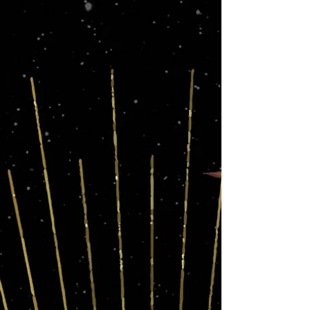
que tú crees que no puedes romper? Lyrics of
Limitless by Zawezo Nada es imposible you can
call it limitless Con Propósito eso te hace
invencible Soy g