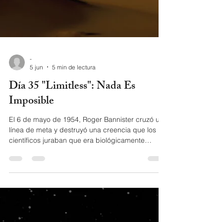
-
5 jun
5 min de lectura
Día 35 "Limitless": Nada Es
Imposible
El 6 de mayo de 1954, Roger Bannister cruzó una
línea de meta y destruyó una creencia que los
científicos juraban que era biológicamente
imposible: correr una milla en menos de cuatro
minutos. En el Día 35 del universo Orión, Zawezo
usa ese momento histórico como detonador para
la pregunta que define vidas: ¿Cuál es la barrera