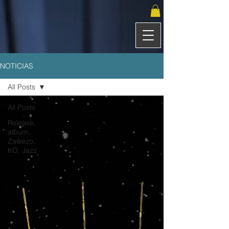
NOTICIAS
All Posts
All Posts
Release,
album,
Zawezo,
KO, Jazz