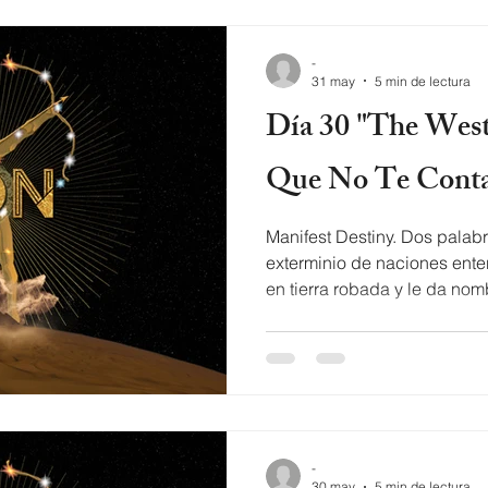
etapa de la gran depresión 
puede tener tanta informaci
-
31 may
5 min de lectura
Día 30 "The West": La Historia
Que No Te Cont
Manifest Destiny. Dos palabr
exterminio de naciones ente
en tierra robada y le da nombre a lo que los libros de
historia prefieren llamar pro
Zawezo Siento pena por aqu
el ego tiene máximo poder 
desvíados del camino Dándo
enemigo Tú crees que hemos
siglos Tú has sido engañando
-
acostu
30 may
5 min de lectura