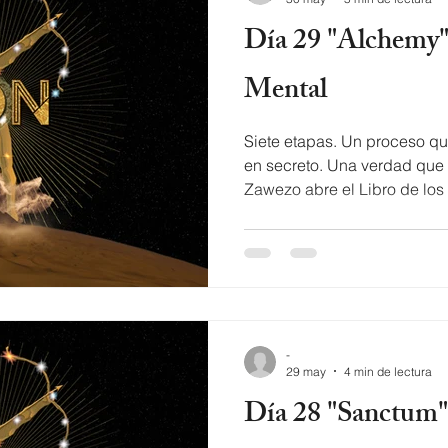
Día 29 "Alchemy": El Universo Es
Mental
Siete etapas. Un proceso q
en secreto. Una verdad que
Zawezo abre el Libro de los Cambios y tod
sólido se derrite. Lyrics of 
to the origins Hu! No quere
Hu! Alchemy! Geometry la n
Vamos hacer un analogy Y
link with the enemy Haciénd
channeling Ellos dicen cosa
-
29 may
4 min de lectura
Día 28 "Sanctum": Tú Eres Un Píxel