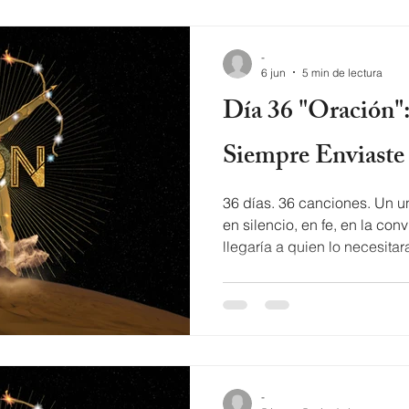
-
6 jun
5 min de lectura
Día 36 "Oración": La Señal Que
Siempre Enviaste
36 días. 36 canciones. Un u
en silencio, en fe, en la co
llegaría a quien lo necesitara
universo Orión, Zawezo habl
del ser humano a oración y por qué para que sea
recibida, primero tienes que 
Lyrics of Oración by Zawez
olvidado Siento que estam
por que ya no hay unión Ya 
-