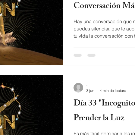
Conversación Má
Hay una conversación que n
puedes silenciar, que te a
tu vida la conversación con tu propia mente. En el Día 34
del universo Orión, Zawezo te
incómodo: el ego, la másca
defensa que construimos para
que pocos se atreven a hac
verdad con tu mente? Lyric
gente hoy en día vive en un
-
olvida
3 jun
4 min de lectura
Día 33 "Incognito": Déjame
Prender la Luz
Es más fácil dominar a los i