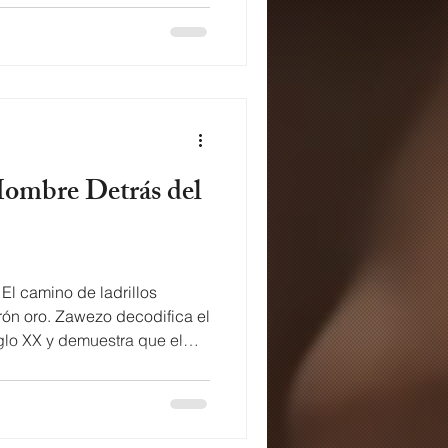
 a la historia. Lyrics of La
ue detrás de un hombre
ro lo que no queremos
mpre lo ha tenido la mujer
Donde la mujer tenia total
El camino de ladrillos
trón oro. Zawezo decodifica el
tra que el
mo hombre detrás del telón.
ago de oz La historia de
sicamente como estamos
undial numero # WWII En la