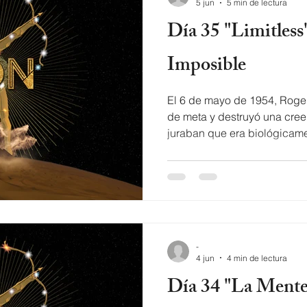
5 jun
5 min de lectura
Día 35 "Limitless": Nada Es
Imposible
El 6 de mayo de 1954, Roger
de meta y destruyó una creen
juraban que era biológicame
milla en menos de cuatro min
universo Orión, Zawezo usa
detonador para la pregunta 
barrera que tú crees que no
Limitless by Zawezo Nada es
limitless Con Propósito eso 
-
4 jun
4 min de lectura
Día 34 "La Mente": La