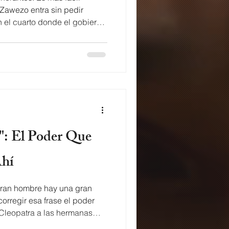
 Zawezo entra sin pedir
n el cuarto donde el gobierno
. Lyrics of Incognito by
oder prender la luz A que le
el tube You got the right to
ve No te dejes llevar de lo
s tu pa' dañarle los planes a
ue, miles
Ahí
ran hombre hay una gran
orregir esa frase el poder
 Cleopatra a las hermanas
herine Johnson. Un tributo en