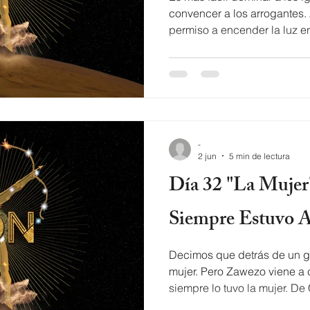
convencer a los arrogantes.
permiso a encender la luz e
siempre prefirió la oscuridad
Zawezo Déjame entrar para p
llaman facts, a lo que ven en 
choose You got to make a mo
que vez en el news Quien ere
beelzebub Ellos no tienen cl
-
2 jun
5 min de lectura
Día 32 "La Mujer": El Poder Que
Siempre Estuvo 
Decimos que detrás de un g
mujer. Pero Zawezo viene a c
siempre lo tuvo la mujer. De
Mirabal. De Wu Zetian a Kat