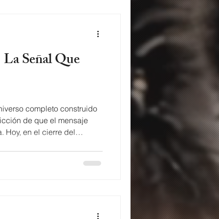
niverso completo construido
nvicción de que el mensaje
. Hoy, en el cierre del
a de la señal más antigua
estar conectado a la tierra.
o Por que será que hemos
os desconectados Descubrí
nadie sabe usar su función