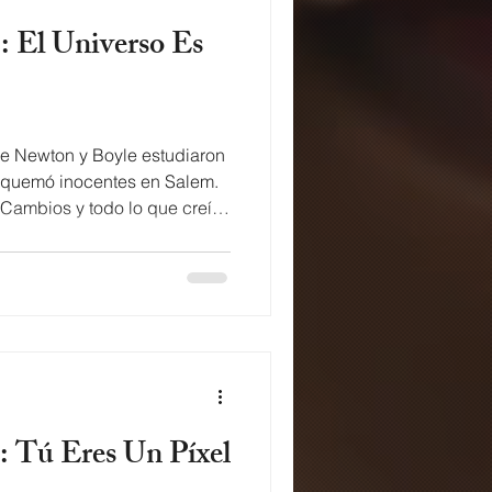
ue Newton y Boyle estudiaron
 quemó inocentes en Salem.
o lo que creías
Alchemy by Zawezo I'ma take it
mos escusas no apologies
aturaleza con technology
o se que muchos wannabes
olo incorrectamente with a
s que no entienden al