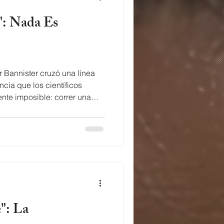
 Bannister cruzó una línea
cia que los científicos
nte imposible: correr una
utos. En el Día 35 del
 ese momento histórico como
que define vidas: ¿Cuál es la
 puedes romper? Lyrics of
 imposible you can call it
te hace invencible Soy g