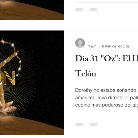
tres minutos que no le alcanza
Mujer by Zawezo Decimos q
poderoso Hay una mujer Pe
entender Es que el poder sie
Déjame llevarte a un tiempo 
-
1 jun
6 min de lectura
Día 31 "Oz": El Hombre Detrás del
Telón
Dorothy no estaba soñando. 
amarillos lleva directo al pa
cuento más poderoso del siglo XX y demues
mago siempre ha sido el mis
Lyrics of Oz by Zawezo El m
nosotros Explicándonos bá
perdidos, lost! La guerra m