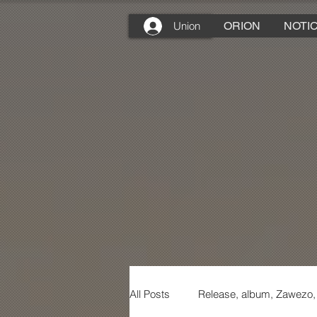
Union
ORION
NOTIC
All Posts
Release, album, Zawezo,