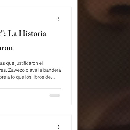
Como una historia tan simple
ón En una sola composició
aron
as que justificaron el
ras. Zawezo clava la bandera
greso. Lyrics of The West by
el que le toco nacer Donde
de convencer Estamos
le la oportunidad al
 mejorado a través de los
 por tu héroe favorito Te