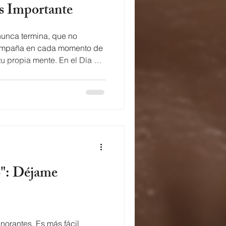
s Importante
unca termina, que no
compaña en cada momento de
 lleva a ese territorio
ra, los mecanismos de
 sobrevivir, y la pregunta
erse: ¿Has pasado tiempo de
s of La Mente by Zawezo La
 mundo El cual ellos han
gnorantes. Es más fácil