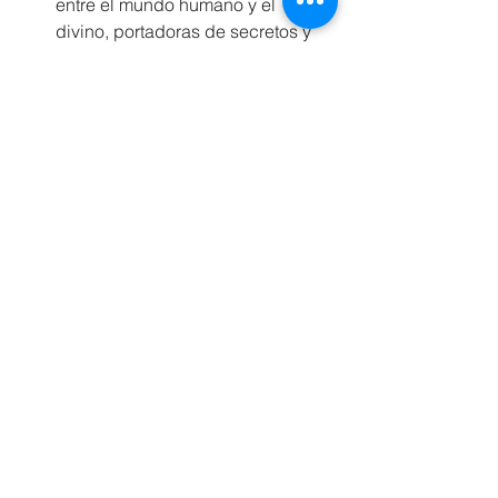
entre el mundo humano y el 
divino, portadoras de secretos y 
profecías.
ZAWEZO retoma esta herencia para 
crear una obra que dialoga con estas 
tradiciones sin imponer dogmas, 
invitando a la exploración personal.
Vista aérea de aves volando sobre paisaje 
natural al atardecer, símbolo de conexión 
entre mundos