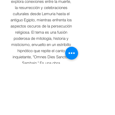
explora conexiones entre la muerte,
la resurrección y celebraciones
culturales desde Lemuria hasta el
antiguo Egipto, mientras enfrenta los
aspectos oscuros de la persecución
religiosa. El tema es una fusión
poderosa de mitología, historia y
misticismo, envuelto en un estribillo
hipnótico que repite el canto
inquietante, "Omnes Dies Sanctus
Samhain." Es una obra
imprescindible. para los fanáticos
de letras profundas y la narración
histórica a través de la música. ©
AMD Music
© 2025 ZAWEZO LLC